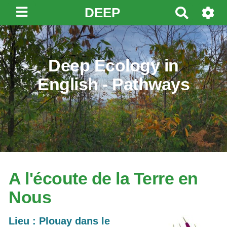
DEEP
R
e
c
h
Deep Ecology in
e
r
English - Pathways
c
h
e
r
A l'écoute de la Terre en
Nous
Lieu : Plouay dans le