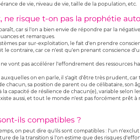
pérance de vie, niveau de vie, taille de la population, etc.
ne risque t-on pas la prophétie auto-
araît, car si l'on a bien envie de répondre par la négati
nuances et remarques.
mes par sur-exploitation, le fait d'en prendre conscien
ôt le contraire, car ce n'est qu'en prenant conscience d
 ne vont pas accélérer l'effondrement des ressources ha
uxquelles on en parle, il s'agit d'être très prudent, ca
e de chacun, sa position de parent ou de célibataire, son â
 la capacité de résilience de chacun(e), variable selon l
existe aussi, et tout le monde n'est pas forcément prêt à
sont-ils compatibles ?
s, on peut dire qu'ils sont compatibles : l'un n'exclut p
ture de la transition si l'on estime que des risques d'ef