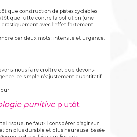
utôt que construction de pistes cyclables
lutôt que lutte contre la pollution (une
er drastiquement avec l'effet fortement
ondre par deux mots : intensité et urgence,
?
 devons-nous faire croître et que devons-
gence, ce simple réajustement quantitatif
our !
ologie punitive
plutôt
l risque, ne faut-il considérer d'agir sur
lisation plus durable et plus heureuse, basée
rêve
ne doit pas faire oublier que