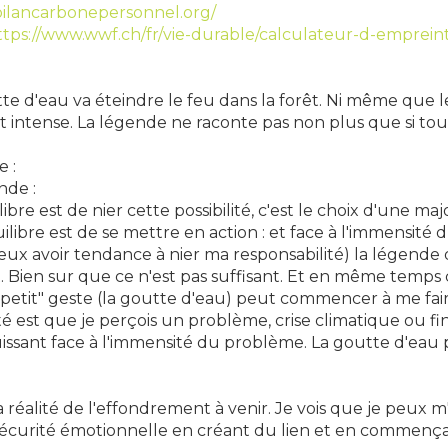
bilancarbonepersonnel.org/
ttps://www.wwf.ch/fr/vie-durable/calculateur-d-emprei
tte d'eau va éteindre le feu dans la forêt. Ni même que 
et intense. La légende ne raconte pas non plus que si tous
e :
nde :
re est de nier cette possibilité, c'est le choix d'une maj
ilibre est de se mettre en action : et face à l'immensit
x avoir tendance à nier ma responsabilité) la légende 
soit. Bien sur que ce n'est pas suffisant. Et en même temp
etit" geste (la goutte d'eau) peut commencer à me faire
té est que je perçois un problème, crise climatique ou fi
issant face à l'immensité du problème. La goutte d'eau p
a réalité de l'effondrement à venir. Je vois que je pe
 sécurité émotionnelle en créant du lien et en commen