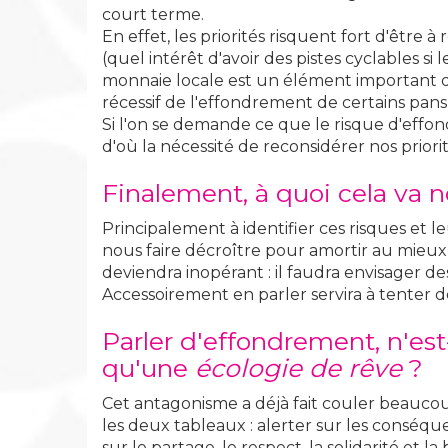
court terme.
En effet, les priorités risquent fort d'être
(quel intérêt d'avoir des pistes cyclables s
monnaie locale est un élément important de 
récessif de l'effondrement de certains pans d
Si l'on se demande ce que le risque d'effo
d'où la nécessité de reconsidérer nos priorit
Finalement, à quoi cela va n
Principalement à identifier ces risques et le
nous faire décroître pour amortir au mieux
deviendra inopérant : il faudra envisager 
Accessoirement en parler servira à tenter d
Parler d'effondrement, n'est
qu'une
écologie de rêve
?
Cet antagonisme a déjà fait couler beaucoup 
les deux tableaux : alerter sur les conséque
sur le partage, le respect, la solidarité et