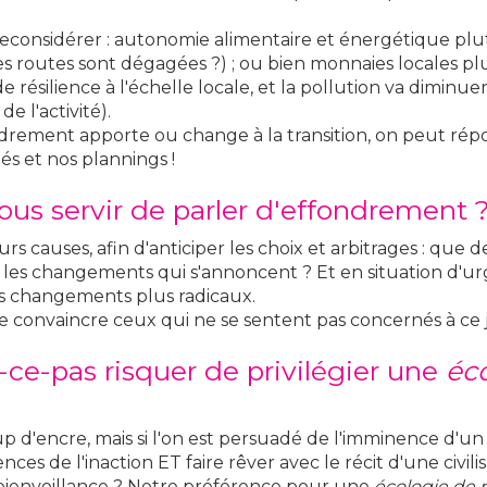
 à reconsidérer : autonomie alimentaire et énergétique pl
i les routes sont dégagées ?) ; ou bien monnaies locales p
résilience à l'échelle locale, et la pollution va diminu
e l'activité).
ndrement apporte ou change à la transition, on peut rép
és et nos plannings !
ous servir de parler d'effondrement 
urs causes, afin d'anticiper les choix et arbitrages : que
 les changements qui s'annoncent ? Et en situation d'ur
des changements plus radicaux.
e convaincre ceux qui ne se sentent pas concernés à ce j
-ce-pas risquer de privilégier une
éc
d'encre, mais si l'on est persuadé de l'imminence d'un te
nces de l'inaction ET faire rêver avec le récit d'une civi
 la bienveillance ? Notre préférence pour une
écologie de 