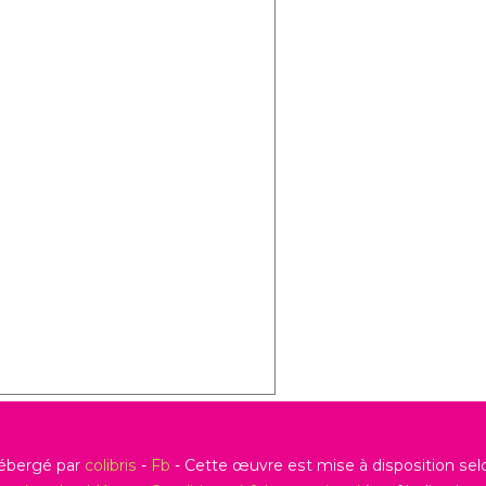
hébergé par
colibris
-
Fb
- Cette œuvre est mise à disposition sel