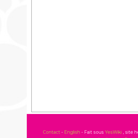
Contact
-
English
- Fait sous
YesWiki
, site 