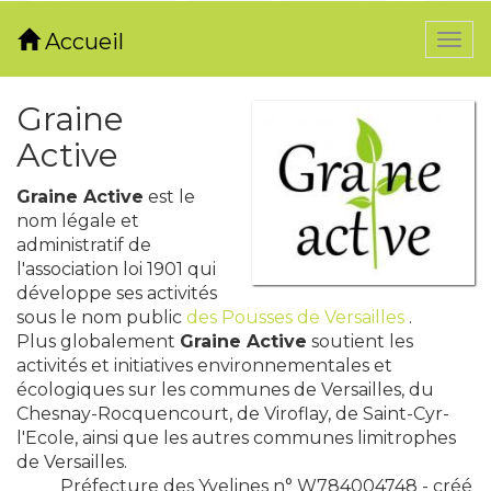
Accueil
Togg
navi
Graine
Active
Graine Active
est le
nom légale et
administratif de
l'association loi 1901 qui
développe ses activités
sous le nom public
des Pousses de Versailles
.
Plus globalement
Graine Active
soutient les
activités et initiatives environnementales et
écologiques sur les communes de Versailles, du
Chesnay-Rocquencourt, de Viroflay, de Saint-Cyr-
l'Ecole, ainsi que les autres communes limitrophes
de Versailles.
Préfecture des Yvelines n° W784004748 - créé