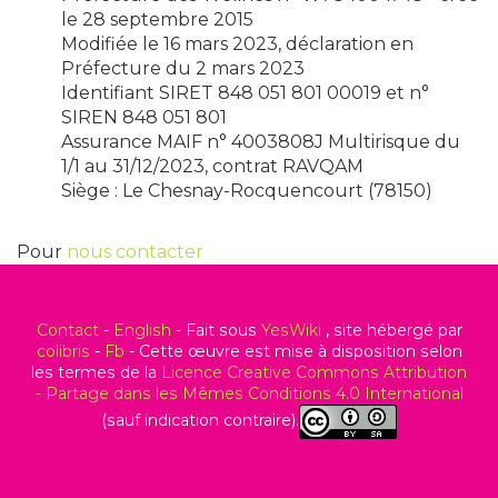
le 28 septembre 2015
Modifiée le 16 mars 2023, déclaration en
Préfecture du 2 mars 2023
Identifiant SIRET 848 051 801 00019 et n°
SIREN 848 051 801
Assurance MAIF n° 4003808J Multirisque du
1/1 au 31/12/2023, contrat RAVQAM
Siège : Le Chesnay-Rocquencourt (78150)
Pour
nous contacter
Contact
-
English
- Fait sous
YesWiki
, site hébergé par
colibris
-
Fb
- Cette œuvre est mise à disposition selon
les termes de la
Licence Creative Commons Attribution
- Partage dans les Mêmes Conditions 4.0 International
(sauf indication contraire).