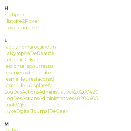
H
highphone
Histoire2Poker
huycommerce
L
lacuisinemarocaineun
LaNympheDeBeaute
LeGeekDuNet
lesconseilspourreuss
lesenjeuxdelalaicite
lesmeilleuresfaconsd
lesmeilleuresplatefo
LogDesActionsAdministratives20200426
LogDesActionsAdministratives20200605
LookWiki
LuxeDigitalJournalDeGeek
M
maho