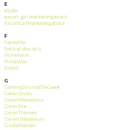
E
elyde
escort-girl.marketingdirect
EscortGirlMarketingdirect
F
FaireWiki
festival-des-arts
FicheForm
FicheWiki
first42
G
GamingJournalDeGeek
GererDroits
GererMisesAJour
GererSite
GererThemes
GererUtilisateurs
GuideMaman