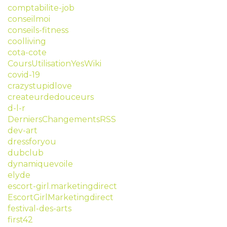
comptabilite-job
conseilmoi
conseils-fitness
coolliving
cota-cote
CoursUtilisationYesWiki
covid-19
crazystupidlove
createurdedouceurs
d-l-r
DerniersChangementsRSS
dev-art
dressforyou
dubclub
dynamiquevoile
elyde
escort-girl.marketingdirect
EscortGirlMarketingdirect
festival-des-arts
first42