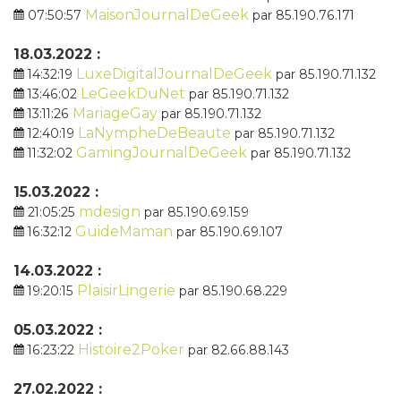
MaisonJournalDeGeek
07:50:57
par 85.190.76.171
18.03.2022 :
LuxeDigitalJournalDeGeek
14:32:19
par 85.190.71.132
LeGeekDuNet
13:46:02
par 85.190.71.132
MariageGay
13:11:26
par 85.190.71.132
LaNympheDeBeaute
12:40:19
par 85.190.71.132
GamingJournalDeGeek
11:32:02
par 85.190.71.132
15.03.2022 :
mdesign
21:05:25
par 85.190.69.159
GuideMaman
16:32:12
par 85.190.69.107
14.03.2022 :
PlaisirLingerie
19:20:15
par 85.190.68.229
05.03.2022 :
Histoire2Poker
16:23:22
par 82.66.88.143
27.02.2022 :