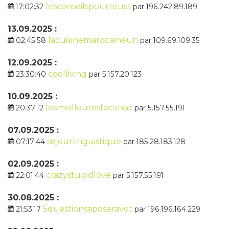
lesconseilspourreuss
17:02:32
par 196.242.89.189
13.09.2025 :
lacuisinemarocaineun
02:45:58
par 109.69.109.35
12.09.2025 :
coolliving
23:30:40
par 5.157.20.123
10.09.2025 :
lesmeilleuresfaconsd
20:37:12
par 5.157.55.191
07.09.2025 :
sejourlinguistique
07:17:44
par 185.28.183.128
02.09.2025 :
crazystupidlove
22:01:44
par 5.157.55.191
30.08.2025 :
5questionsaposeravot
21:53:17
par 196.196.164.229