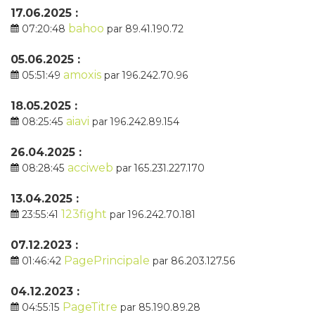
17.06.2025 :
bahoo
07:20:48
par 89.41.190.72
05.06.2025 :
amoxis
05:51:49
par 196.242.70.96
18.05.2025 :
aiavi
08:25:45
par 196.242.89.154
26.04.2025 :
acciweb
08:28:45
par 165.231.227.170
13.04.2025 :
123fight
23:55:41
par 196.242.70.181
07.12.2023 :
PagePrincipale
01:46:42
par 86.203.127.56
04.12.2023 :
PageTitre
04:55:15
par 85.190.89.28