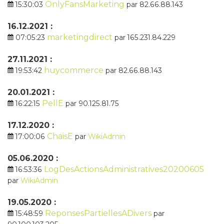
OnlyFansMarketing
15:30:03
par 82.66.88.143
16.12.2021 :
marketingdirect
07:05:23
par 165.231.84.229
27.11.2021 :
huycommerce
19:53:42
par 82.66.88.143
20.01.2021 :
PellE
16:22:15
par 90.125.81.75
17.12.2020 :
ChaisE
17:00:06
par
WikiAdmin
05.06.2020 :
LogDesActionsAdministratives20200605
16:53:36
par
WikiAdmin
19.05.2020 :
ReponsesPartiellesADivers
15:48:59
par