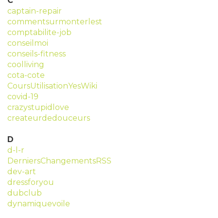
C
captain-repair
commentsurmonterlest
comptabilite-job
conseilmoi
conseils-fitness
coolliving
cota-cote
CoursUtilisationYesWiki
covid-19
crazystupidlove
createurdedouceurs
D
d-l-r
DerniersChangementsRSS
dev-art
dressforyou
dubclub
dynamiquevoile