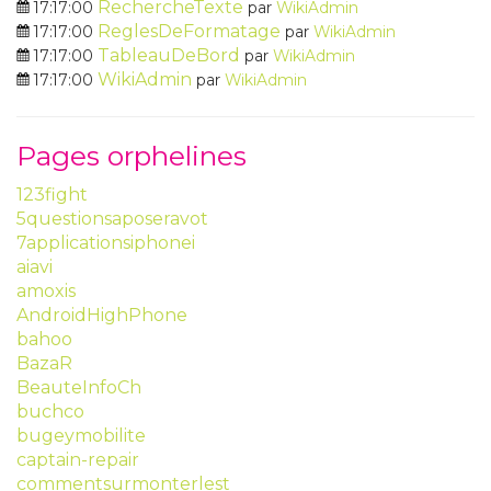
RechercheTexte
17:17:00
par
WikiAdmin
ReglesDeFormatage
17:17:00
par
WikiAdmin
TableauDeBord
17:17:00
par
WikiAdmin
WikiAdmin
17:17:00
par
WikiAdmin
Pages orphelines
123fight
5questionsaposeravot
7applicationsiphonei
aiavi
amoxis
AndroidHighPhone
bahoo
BazaR
BeauteInfoCh
buchco
bugeymobilite
captain-repair
commentsurmonterlest