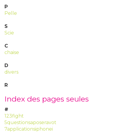
P
Pelle
S
Scie
C
chaise
D
divers
R
Index des pages seules
#
123fight
5questionsaposeravot
7applicationsiphonei