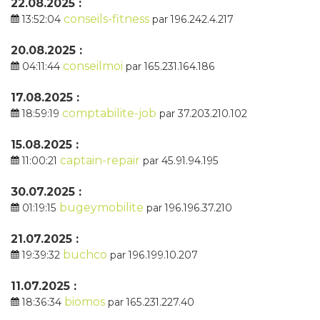
22.08.2025 :
conseils-fitness
13:52:04
par 196.242.4.217
20.08.2025 :
conseilmoi
04:11:44
par 165.231.164.186
17.08.2025 :
comptabilite-job
18:59:19
par 37.203.210.102
15.08.2025 :
captain-repair
11:00:21
par 45.91.94.195
30.07.2025 :
bugeymobilite
01:19:15
par 196.196.37.210
21.07.2025 :
buchco
19:39:32
par 196.199.10.207
11.07.2025 :
biomos
18:36:34
par 165.231.227.40