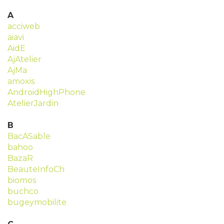
A
acciweb
aiavi
AidE
AjAtelier
AjMa
amoxis
AndroidHighPhone
AtelierJardin
B
BacASable
bahoo
BazaR
BeauteInfoCh
biomos
buchco
bugeymobilite