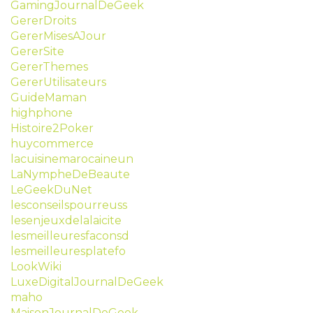
GamingJournalDeGeek
GererDroits
GererMisesAJour
GererSite
GererThemes
GererUtilisateurs
GuideMaman
highphone
Histoire2Poker
huycommerce
lacuisinemarocaineun
LaNympheDeBeaute
LeGeekDuNet
lesconseilspourreuss
lesenjeuxdelalaicite
lesmeilleuresfaconsd
lesmeilleuresplatefo
LookWiki
LuxeDigitalJournalDeGeek
maho
MaisonJournalDeGeek