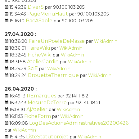
90.100.103.205
DiverS
15:46:36
par 90.100.103.205
PageMenuHaut
15:34:43
par 90.100.103.205
BacASable
15:16:10
par 90.100.103.205
27.04.2020 :
FaireUnPoeleDeMasse
18:38:20
par
WikiAdmin
FaireWiki
18:36:01
par
WikiAdmin
FicheWiki
18:32:45
par
WikiAdmin
AtelierJardin
18:31:58
par
WikiAdmin
SciE
18:25:29
par
WikiAdmin
BrouetteThermique
18:24:24
par
WikiAdmin
26.04.2020 :
REmarques
16:49:13
par 92.141.118.21
MesureDeTerre
16:37:43
par 92.141.118.21
AjAtelier
16:18:10
par
WikiAdmin
FicheForm
16:11:13
par
WikiAdmin
LogDesActionsAdministratives20200426
16:09:08
par
WikiAdmin
ListeStatutprojet
15:41:35
par
WikiAdmin