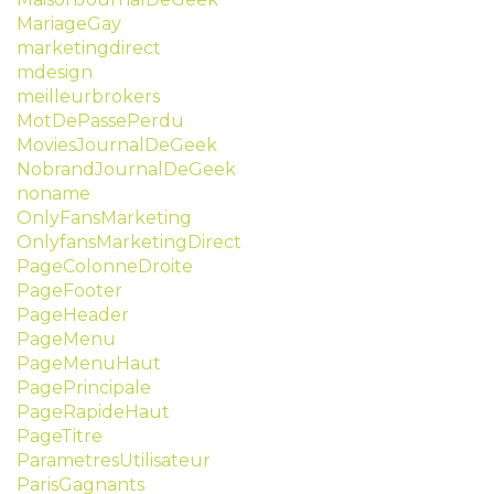
MariageGay
marketingdirect
mdesign
meilleurbrokers
MotDePassePerdu
MoviesJournalDeGeek
NobrandJournalDeGeek
noname
OnlyFansMarketing
OnlyfansMarketingDirect
PageColonneDroite
PageFooter
PageHeader
PageMenu
PageMenuHaut
PagePrincipale
PageRapideHaut
PageTitre
ParametresUtilisateur
ParisGagnants