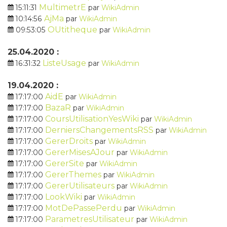
MultimetrE
15:11:31
par
WikiAdmin
AjMa
10:14:56
par
WikiAdmin
OUtitheque
09:53:05
par
WikiAdmin
25.04.2020 :
ListeUsage
16:31:32
par
WikiAdmin
19.04.2020 :
AidE
17:17:00
par
WikiAdmin
BazaR
17:17:00
par
WikiAdmin
CoursUtilisationYesWiki
17:17:00
par
WikiAdmin
DerniersChangementsRSS
17:17:00
par
WikiAdmin
GererDroits
17:17:00
par
WikiAdmin
GererMisesAJour
17:17:00
par
WikiAdmin
GererSite
17:17:00
par
WikiAdmin
GererThemes
17:17:00
par
WikiAdmin
GererUtilisateurs
17:17:00
par
WikiAdmin
LookWiki
17:17:00
par
WikiAdmin
MotDePassePerdu
17:17:00
par
WikiAdmin
ParametresUtilisateur
17:17:00
par
WikiAdmin