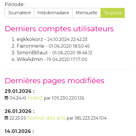
Période :
Journalière
Hebdomadaire
Mensuelle
Toujours
Derniers comptes utilisateurs
esjkkokorz -
24.10.2024 22:42:23
Faironnerie -
01.06.2020 18:50:45
SimonBillaut -
01.06.2020 18:46:12
WikiAdmin -
19.04.2020 17:17:00
Dernières pages modifiées
29.01.2026 :
first42
04:24:41
par 109.230.220.126
26.01.2026 :
festival-des-arts
22:25:59
par 185.223.234.104
14.01.2026 :