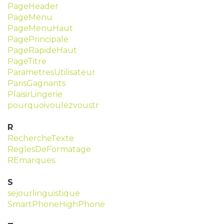
PageHeader
PageMenu
PageMenuHaut
PagePrincipale
PageRapideHaut
PageTitre
ParametresUtilisateur
ParisGagnants
PlaisirLingerie
pourquoivoulezvoustr
R
RechercheTexte
ReglesDeFormatage
REmarques
S
sejourlinguistique
SmartPhoneHighPhone