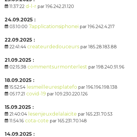
d-l-r
11:37:22
par 196.242.21.120
24.09.2025 :
7applicationsiphonei
03:10:00
par 196.242.4.217
22.09.2025 :
createurdedouceurs
22:41:44
par 185.28.183.88
21.09.2025 :
commentsurmonterlest
02:15:38
par 198.240.91.96
18.09.2025 :
lesmeilleuresplatefo
15:52:54
par 196.196.198.138
covid-19
05:17:21
par 109.230.220.126
15.09.2025 :
lesenjeuxdelalaicite
21:40:04
par 165.231.70.53
cota-cote
11:54:16
par 165.231.70.148
14.09.2025 :