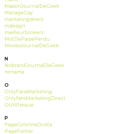
MaisonJournalDeGeek
MariageGay
marketingdirect
mdesign
meilleurbrokers
MotDePassePerdu
MoviesJournalDeGeek
N
NobrandJournalDeGeek
noname
O
OnlyFansMarketing
OnlyfansMarketingDirect
OUtitheque
P
PageColonneDroite
PageFooter