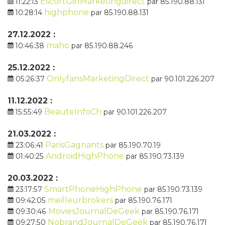
EscortGirlMarketingdirect
11:22:13
par 85.190.88.131
highphone
10:28:14
par 85.190.88.131
27.12.2022 :
maho
10:46:38
par 85.190.88.246
25.12.2022 :
OnlyfansMarketingDirect
05:26:37
par 90.101.226.207
11.12.2022 :
BeauteInfoCh
15:55:49
par 90.101.226.207
21.03.2022 :
ParisGagnants
23:06:41
par 85.190.70.19
AndroidHighPhone
01:40:25
par 85.190.73.139
20.03.2022 :
SmartPhoneHighPhone
23:17:57
par 85.190.73.139
meilleurbrokers
09:42:05
par 85.190.76.171
MoviesJournalDeGeek
09:30:46
par 85.190.76.171
NobrandJournalDeGeek
09:27:50
par 85.190.76.171