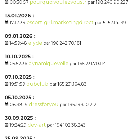
pourquoivoulezvoustr
00:30:57
par 198.240.90.227
13.01.2026 :
escort-girl.marketingdirect
17:17:34
par 5.157.14.139
09.01.2026 :
elyde
14:59:48
par 196.242.70.181
10.10.2025 :
dynamiquevoile
05:52:36
par 165.231.70.114
07.10.2025 :
dubclub
19:51:59
par 165.231.164.83
05.10.2025 :
dressforyou
08:38:19
par 196.199.10.212
30.09.2025 :
dev-art
19:24:29
par 194.102.38.243
25.09.2025 :