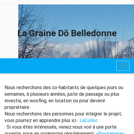
La Graine Dō Belledonne
Togg
navig
Nous recherchons des co-habitants de quelques jours ou
semaines, à plusieurs années, juste de passage ou plus
investis, en woofing, en location ou pour devenir
propriétaire.
Nous recherchons des personnes pour intégrer le projet,
vous pourrez en apprendre plus ici :
LaColloc
. Si vous êtes intéressés, venez nous voir à une porte
ouverte, nous en organisons régulièrement. -
Programmes