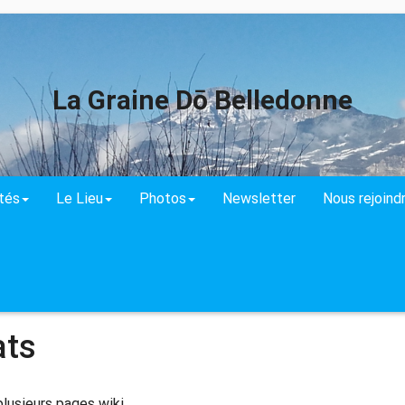
La Graine Dō Belledonne
ités
Le Lieu
Photos
Newsletter
Nous rejoind
ats
lusieurs pages wiki.