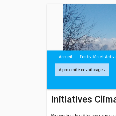
Accueil
Festivités et Activ
A proximité covoiturage
Initiatives Clim
Proposition de prêter une page ou p