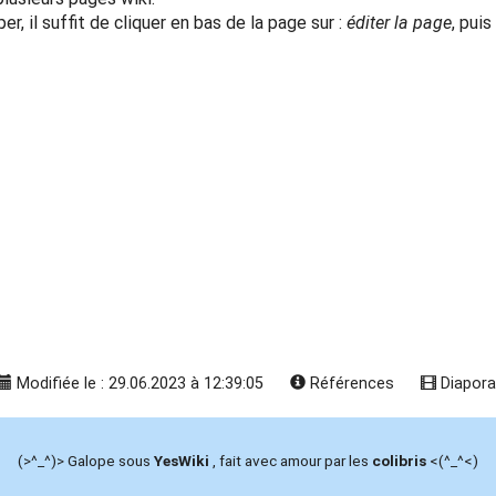
r, il suffit de cliquer en bas de la page sur :
éditer la page
, pui
Modifiée le : 29.06.2023 à 12:39:05
Références
Diapor
(>^_^)> Galope sous
YesWiki
, fait avec amour par les
colibris
<(^_^<)