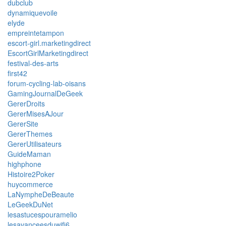
dubclub
dynamiquevoile
elyde
empreintetampon
escort-girl.marketingdirect
EscortGirlMarketingdirect
festival-des-arts
first42
forum-cycling-lab-oisans
GamingJournalDeGeek
GererDroits
GererMisesAJour
GererSite
GererThemes
GererUtilisateurs
GuideMaman
highphone
Histoire2Poker
huycommerce
LaNympheDeBeaute
LeGeekDuNet
lesastucespouramelio
lesavanceesduwifi6