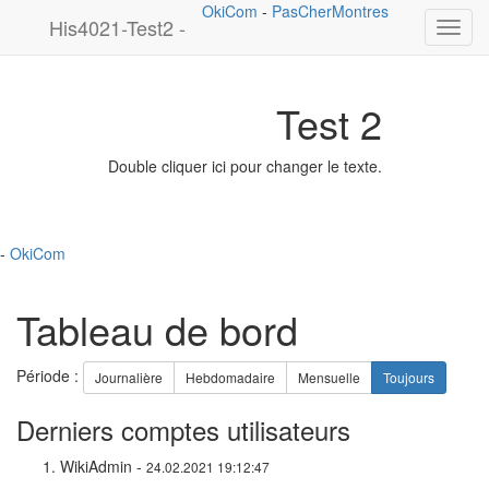
OkiCom
-
PasCherMontres
His4021-Test2 -
Toggl
navig
Test 2
Double cliquer ici pour changer le texte.
-
OkiCom
Tableau de bord
Période :
Journalière
Hebdomadaire
Mensuelle
Toujours
Derniers comptes utilisateurs
WikiAdmin -
24.02.2021 19:12:47