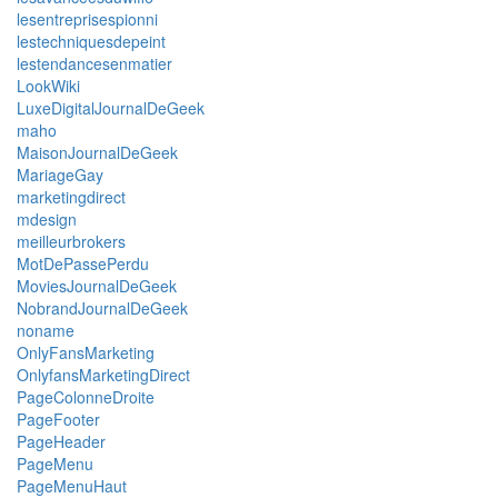
lesentreprisespionni
lestechniquesdepeint
lestendancesenmatier
LookWiki
LuxeDigitalJournalDeGeek
maho
MaisonJournalDeGeek
MariageGay
marketingdirect
mdesign
meilleurbrokers
MotDePassePerdu
MoviesJournalDeGeek
NobrandJournalDeGeek
noname
OnlyFansMarketing
OnlyfansMarketingDirect
PageColonneDroite
PageFooter
PageHeader
PageMenu
PageMenuHaut