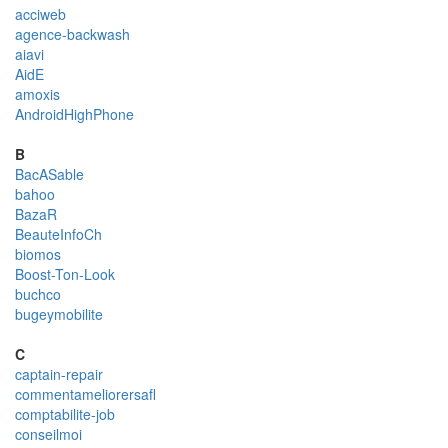
acciweb
agence-backwash
aiavi
AidE
amoxis
AndroidHighPhone
B
BacASable
bahoo
BazaR
BeauteInfoCh
biomos
Boost-Ton-Look
buchco
bugeymobilite
C
captain-repair
commentameliorersafl
comptabilite-job
conseilmoi