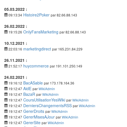
05.03.2022 :
Histoire2Poker
09:13:34
par 82.66.88.143
26.02.2022 :
OnlyFansMarketing
19:15:26
par 82.66.88.143
10.12.2021 :
marketingdirect
22:03:16
par 165.231.84.229
26.11.2021 :
huycommerce
21:52:17
par 191.101.250.149
24.02.2021 :
BacASable
19:16:12
par 173.178.164.36
AidE
19:12:47
par
WikiAdmin
BazaR
19:12:47
par
WikiAdmin
CoursUtilisationYesWiki
19:12:47
par
WikiAdmin
DerniersChangementsRSS
19:12:47
par
WikiAdmin
GererDroits
19:12:47
par
WikiAdmin
GererMisesAJour
19:12:47
par
WikiAdmin
GererSite
19:12:47
par
WikiAdmin