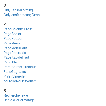
O
OnlyFansMarketing
OnlyfansMarketingDirect
P
PageColonneDroite
PageFooter
PageHeader
PageMenu
PageMenuHaut
PagePrincipale
PageRapideHaut
PageTitre
ParametresUtilisateur
ParisGagnants
PlaisirLingerie
pourquoivoulezvoustr
R
RechercheTexte
ReglesDeFormatage