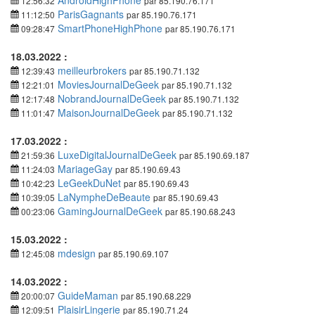
AndroidHighPhone
12:56:32
par 85.190.76.171
ParisGagnants
11:12:50
par 85.190.76.171
SmartPhoneHighPhone
09:28:47
par 85.190.76.171
18.03.2022 :
meilleurbrokers
12:39:43
par 85.190.71.132
MoviesJournalDeGeek
12:21:01
par 85.190.71.132
NobrandJournalDeGeek
12:17:48
par 85.190.71.132
MaisonJournalDeGeek
11:01:47
par 85.190.71.132
17.03.2022 :
LuxeDigitalJournalDeGeek
21:59:36
par 85.190.69.187
MariageGay
11:24:03
par 85.190.69.43
LeGeekDuNet
10:42:23
par 85.190.69.43
LaNympheDeBeaute
10:39:05
par 85.190.69.43
GamingJournalDeGeek
00:23:06
par 85.190.68.243
15.03.2022 :
mdesign
12:45:08
par 85.190.69.107
14.03.2022 :
GuideMaman
20:00:07
par 85.190.68.229
PlaisirLingerie
12:09:51
par 85.190.71.24