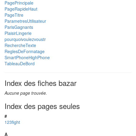
PagePrincipale
PageRapideHaut
PageTitre
ParametresUtilisateur
ParisGagnants
PlaisirLingerie
pourquoivoulezvoustr
RechercheTexte
ReglesDeFormatage
SmartPhoneHighPhone
TableauDeBord
Index des fiches bazar
Aucune page trouvée.
Index des pages seules
#
123fight
A