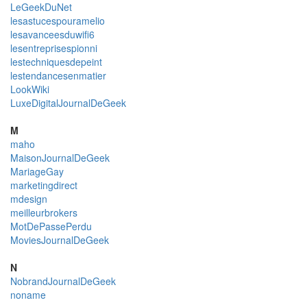
LeGeekDuNet
lesastucespouramelio
lesavanceesduwifi6
lesentreprisespionni
lestechniquesdepeint
lestendancesenmatier
LookWiki
LuxeDigitalJournalDeGeek
M
maho
MaisonJournalDeGeek
MariageGay
marketingdirect
mdesign
meilleurbrokers
MotDePassePerdu
MoviesJournalDeGeek
N
NobrandJournalDeGeek
noname