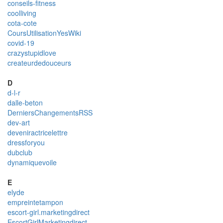
conseils-fitness
coolliving
cota-cote
CoursUtilisationYesWiki
covid-19
crazystupidlove
createurdedouceurs
D
d-l-r
dalle-beton
DerniersChangementsRSS
dev-art
deveniractricelettre
dressforyou
dubclub
dynamiquevoile
E
elyde
empreintetampon
escort-girl.marketingdirect
EscortGirlMarketingdirect