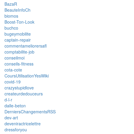
BazaR
BeauteInfoCh
biomos
Boost-Ton-Look
buchco
bugeymobilite
captain-repair
commentameliorersafl
comptabilite-job
conseilmoi
conseils-fitness
cota-cote
CoursUtilisationYesWiki
covid-19
crazystupidlove
createurdedouceurs
d-l-r
dalle-beton
DerniersChangementsRSS
dev-art
deveniractricelettre
dressforyou