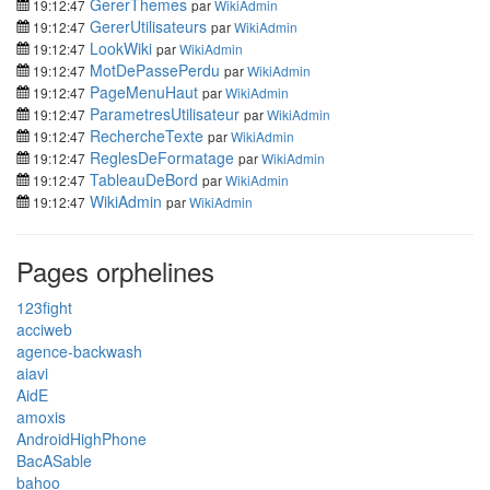
GererThemes
19:12:47
par
WikiAdmin
GererUtilisateurs
19:12:47
par
WikiAdmin
LookWiki
19:12:47
par
WikiAdmin
MotDePassePerdu
19:12:47
par
WikiAdmin
PageMenuHaut
19:12:47
par
WikiAdmin
ParametresUtilisateur
19:12:47
par
WikiAdmin
RechercheTexte
19:12:47
par
WikiAdmin
ReglesDeFormatage
19:12:47
par
WikiAdmin
TableauDeBord
19:12:47
par
WikiAdmin
WikiAdmin
19:12:47
par
WikiAdmin
Pages orphelines
123fight
acciweb
agence-backwash
aiavi
AidE
amoxis
AndroidHighPhone
BacASable
bahoo