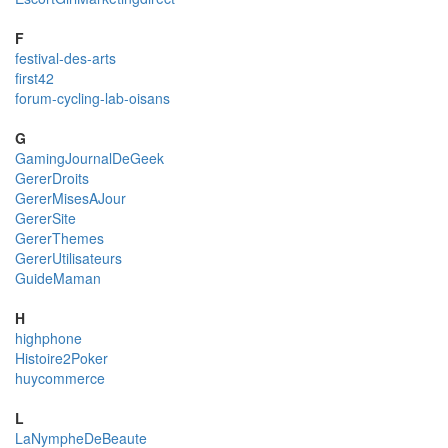
F
festival-des-arts
first42
forum-cycling-lab-oisans
G
GamingJournalDeGeek
GererDroits
GererMisesAJour
GererSite
GererThemes
GererUtilisateurs
GuideMaman
H
highphone
Histoire2Poker
huycommerce
L
LaNympheDeBeaute