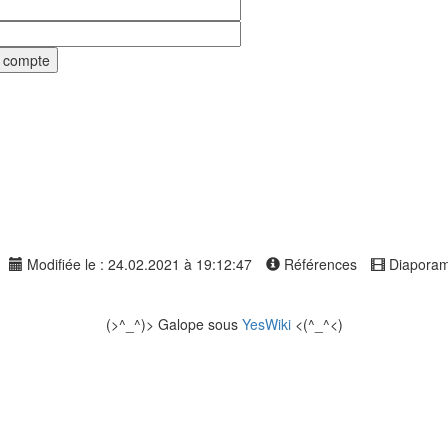
Modifiée le : 24.02.2021 à 19:12:47
Références
Diapora
(>^_^)> Galope sous
YesWiki
<(^_^<)