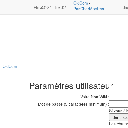
OkiCom
-
His4021-Test2 -
Ba
PasCherMontres
-
OkiCom
Paramètres utilisateur
Votre NomWiki :
Mot de passe (5 caractères minimum) :
Si vous ête
Les champs