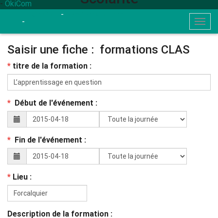
-
OkiCom
OkiCom
-
PasCherMontres
-
Togg
navig
Saisir une fiche : formations CLAS
*
titre de la formation :
*
Début de l'événement :
*
Fin de l'événement :
*
Lieu :
Description de la formation :