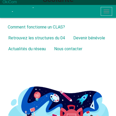
-
OkiCom
OkiCom
-
PasCherMontres
-
Togg
navig
Comment fonctionne un CLAS?
Retrouvez les structures du 04
Devenir bénévole
Actualités du réseau
Nous contacter