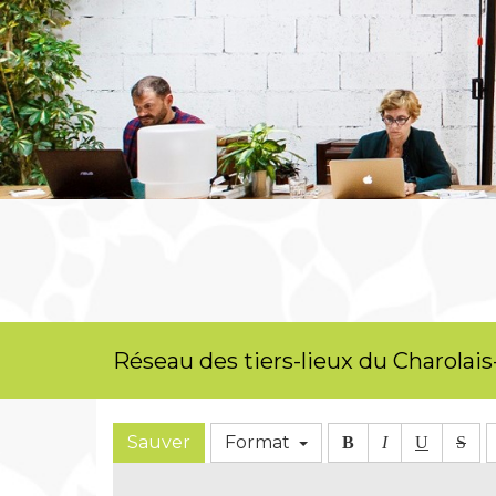
Réseau des tiers-lieux du Charolais
Sauver
Format
B
I
U
S