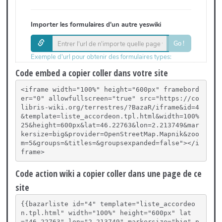
Code embed a copier coller dans votre site
<iframe width="100%" height="600px" framebord
er="0" allowfullscreen="true" src="https://co
libris-wiki.org/terrestres/?BazaR/iframe&id=4
&template=liste_accordeon.tpl.html&width=100%
25&height=600px&lat=46.22763&lon=2.213749&mar
kersize=big&provider=OpenStreetMap.Mapnik&zoo
m=5&groups=&titles=&groupsexpanded=false"></i
frame>
Code action wiki a copier coller dans une page de ce
site
{{bazarliste id="4" template="liste_accordeo
n.tpl.html" width="100%" height="600px" lat
="46.22763" lon="2.213749" markersize="big" p