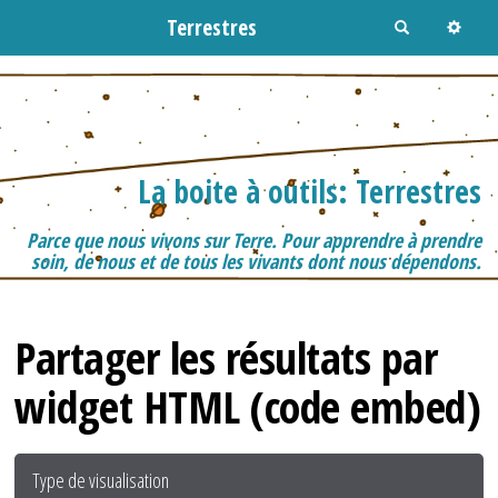
Terrestres
R
e
c
h
e
r
c
h
e
r
La boite à outils: Terrestres
Parce que nous vivons sur Terre. Pour apprendre à prendre
soin, de nous et de tous les vivants dont nous dépendons.
Partager les résultats par
widget HTML (code embed)
Type de visualisation