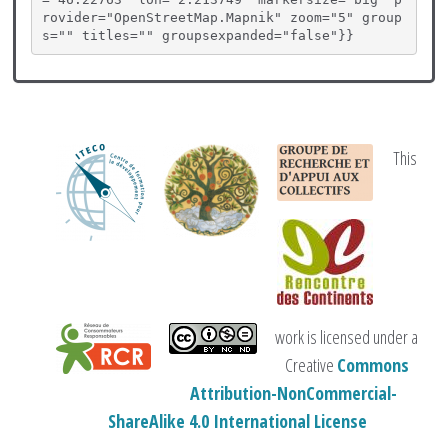
rovider="OpenStreetMap.Mapnik" zoom="5" group
s="" titles="" groupsexpanded="false"}}
This
work is licensed under a
Creative
Commons
Attribution-NonCommercial-
ShareAlike 4.0 International License