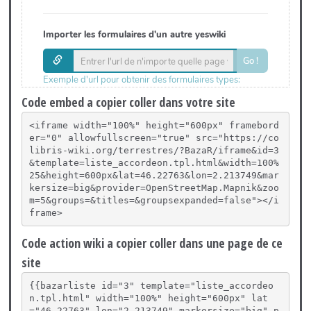
Code embed a copier coller dans votre site
<iframe width="100%" height="600px" framebord
er="0" allowfullscreen="true" src="https://co
libris-wiki.org/terrestres/?BazaR/iframe&id=3
&template=liste_accordeon.tpl.html&width=100%
25&height=600px&lat=46.22763&lon=2.213749&mar
kersize=big&provider=OpenStreetMap.Mapnik&zoo
m=5&groups=&titles=&groupsexpanded=false"></i
frame>
Code action wiki a copier coller dans une page de ce
site
{{bazarliste id="3" template="liste_accordeo
n.tpl.html" width="100%" height="600px" lat
="46.22763" lon="2.213749" markersize="big" p