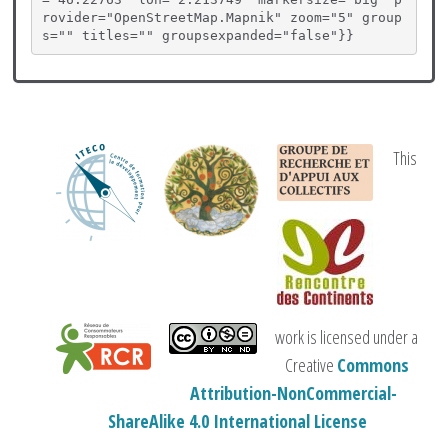
rovider="OpenStreetMap.Mapnik" zoom="5" group
s="" titles="" groupsexpanded="false"}}
This
work is licensed under a
Creative
Commons
Attribution-NonCommercial-
ShareAlike 4.0 International License