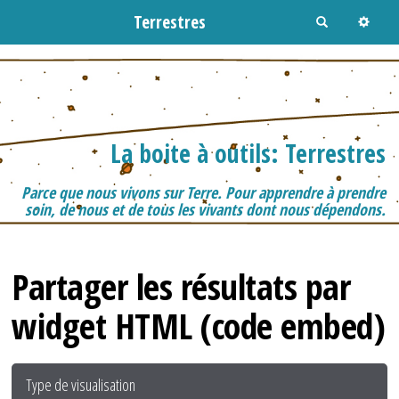
Terrestres
R
e
c
h
e
r
c
h
e
r
La boite à outils: Terrestres
Parce que nous vivons sur Terre. Pour apprendre à prendre
soin, de nous et de tous les vivants dont nous dépendons.
Partager les résultats par
widget HTML (code embed)
Type de visualisation