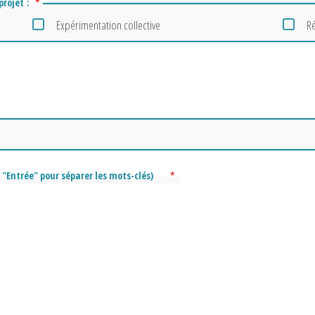
projet :
*
Expérimentation collective
Ré
e "Entrée" pour séparer les mots-clés)
*