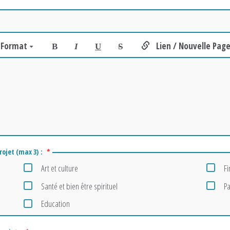
Format
Lien / Nouvelle Pag
B
I
U
S
rojet (max 3) :
*
Art et culture
Fi
Santé et bien être spirituel
Pa
Education