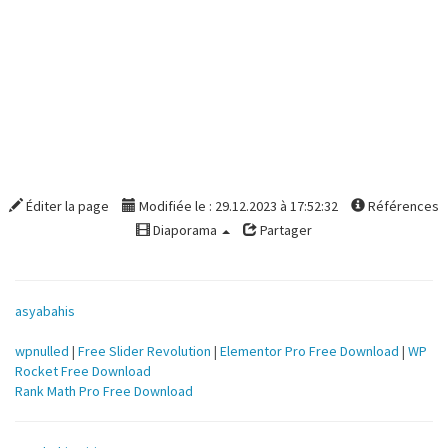
Éditer la page
Modifiée le : 29.12.2023 à 17:52:32
Références
Diaporama
Partager
asyabahis
wpnulled
|
Free Slider Revolution
|
Elementor Pro Free Download
|
WP
Rocket Free Download
Rank Math Pro Free Download