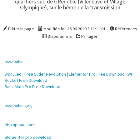
quartiers sud de GRenoble (Villeneuve et Village
Olympique), sur le hème de la transmission
Éditer la page
Modifiée le : 26.06.2019 à 11:11:01
Références
Diaporama
Partager
asyabahis
wpnulled
|
Free Slider Revolution
|
Elementor Pro Free Download
|
WP
Rocket Free Download
Rank Math Pro Free Download
asyabahis giriş
php upload shell
elementor pro download