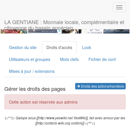
Toggl
navig
LA GENTIANE : Monnaie locale, complémentaire et
citoyenne du bassin annécien
Gestion du site
Droits d'accès
Look
Utilisateurs et groupes
Mots clefs
Fichier de conf
Mises à jour / extensions
Droits des actions/handlers
Gérer les droits des pages
Cette action est réservée aux admins
(>^
^)> Galope sous [[http://www.yeswiki.net YesWiki]], fait avec amour par les
^<)
[[http://colibris-wiki.org colibris]] <(^