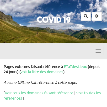
Rechercher
COVID 19
Togg
navig
Pages externes faisant référence à
ETaTdesLieux
(depuis
24 jours) (
voir la liste des domaines
) :
Aucune
URL
ne fait référence à cette page.
[
Voir tous les domaines faisant référence
|
Voir toutes les
références
]