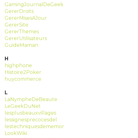
GamingJournalDeGeek
GererDroits
GererMisesAJour
GererSite
GererThemes
GererUtilisateurs
GuideMaman
H
highphone
Histoire2Poker
huycommerce
L
LaNympheDeBeaute
LeGeekDuNet
lesplusbeauxvillages
lessignesprecocesdel
lestechniquesdememor
LookWiki