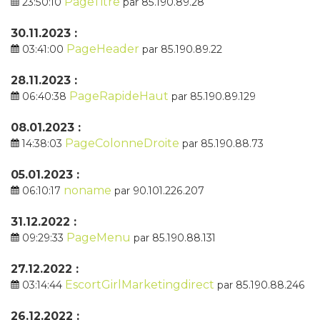
PageTitre
23:50:10
par 85.190.89.28
30.11.2023 :
PageHeader
03:41:00
par 85.190.89.22
28.11.2023 :
PageRapideHaut
06:40:38
par 85.190.89.129
08.01.2023 :
PageColonneDroite
14:38:03
par 85.190.88.73
05.01.2023 :
noname
06:10:17
par 90.101.226.207
31.12.2022 :
PageMenu
09:29:33
par 85.190.88.131
27.12.2022 :
EscortGirlMarketingdirect
03:14:44
par 85.190.88.246
26.12.2022 :