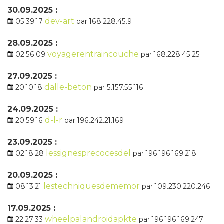
30.09.2025 :
dev-art
05:39:17
par 168.228.45.9
28.09.2025 :
voyagerentraincouche
02:56:09
par 168.228.45.25
27.09.2025 :
dalle-beton
20:10:18
par 5.157.55.116
24.09.2025 :
d-l-r
20:59:16
par 196.242.21.169
23.09.2025 :
lessignesprecocesdel
02:18:28
par 196.196.169.218
20.09.2025 :
lestechniquesdememor
08:13:21
par 109.230.220.246
17.09.2025 :
wheelpalandroidapkte
22:27:33
par 196.196.169.247