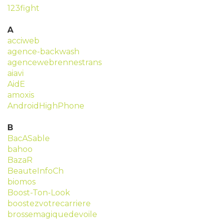
123fight
A
acciweb
agence-backwash
agencewebrennestrans
aiavi
AidE
amoxis
AndroidHighPhone
B
BacASable
bahoo
BazaR
BeauteInfoCh
biomos
Boost-Ton-Look
boostezvotrecarriere
brossemagiquedevoile