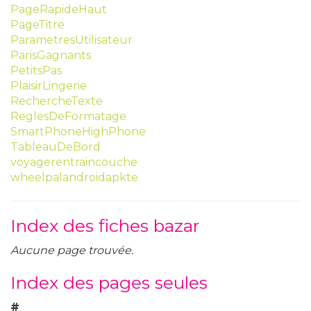
PageRapideHaut
PageTitre
ParametresUtilisateur
ParisGagnants
PetitsPas
PlaisirLingerie
RechercheTexte
ReglesDeFormatage
SmartPhoneHighPhone
TableauDeBord
voyagerentraincouche
wheelpalandroidapkte
Index des fiches bazar
Aucune page trouvée.
Index des pages seules
#