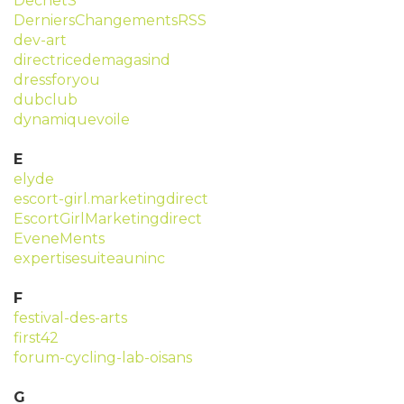
DechetS
DerniersChangementsRSS
dev-art
directricedemagasind
dressforyou
dubclub
dynamiquevoile
E
elyde
escort-girl.marketingdirect
EscortGirlMarketingdirect
EveneMents
expertisesuiteauninc
F
festival-des-arts
first42
forum-cycling-lab-oisans
G