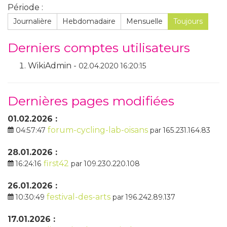
Période :
Journalière
Hebdomadaire
Mensuelle
Toujours
Derniers comptes utilisateurs
WikiAdmin -
02.04.2020 16:20:15
Dernières pages modifiées
01.02.2026 :
forum-cycling-lab-oisans
04:57:47
par 165.231.164.83
28.01.2026 :
first42
16:24:16
par 109.230.220.108
26.01.2026 :
festival-des-arts
10:30:49
par 196.242.89.137
17.01.2026 :