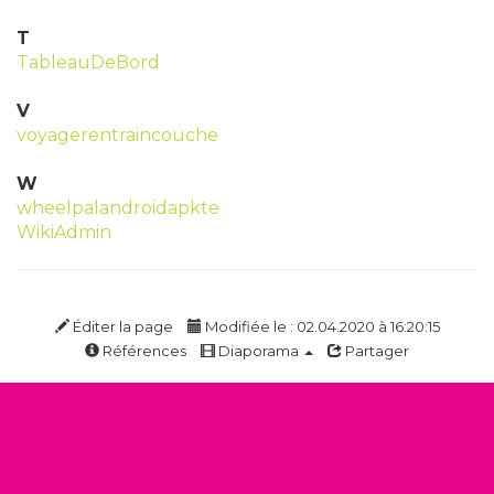
T
TableauDeBord
V
voyagerentraincouche
W
wheelpalandroidapkte
WikiAdmin
Éditer la page
Modifiée le : 02.04.2020 à 16:20:15
Références
Diaporama
Partager