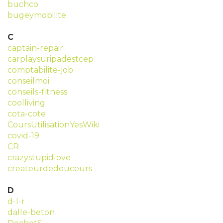
buchco
bugeymobilite
C
captain-repair
carplaysuripadestcep
comptabilite-job
conseilmoi
conseils-fitness
coolliving
cota-cote
CoursUtilisationYesWiki
covid-19
CR
crazystupidlove
createurdedouceurs
D
d-l-r
dalle-beton