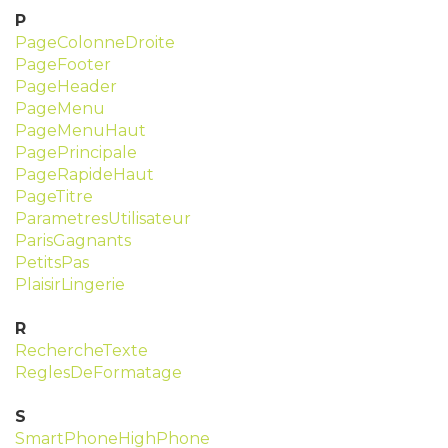
P
PageColonneDroite
PageFooter
PageHeader
PageMenu
PageMenuHaut
PagePrincipale
PageRapideHaut
PageTitre
ParametresUtilisateur
ParisGagnants
PetitsPas
PlaisirLingerie
R
RechercheTexte
ReglesDeFormatage
S
SmartPhoneHighPhone