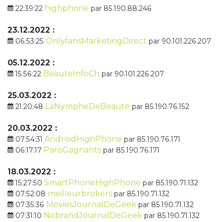
highphone
22:39:22
par 85.190.88.246
23.12.2022 :
OnlyfansMarketingDirect
06:53:25
par 90.101.226.207
05.12.2022 :
BeauteInfoCh
15:56:22
par 90.101.226.207
25.03.2022 :
LaNympheDeBeaute
21:20:48
par 85.190.76.152
20.03.2022 :
AndroidHighPhone
07:54:31
par 85.190.76.171
ParisGagnants
06:17:17
par 85.190.76.171
18.03.2022 :
SmartPhoneHighPhone
15:27:50
par 85.190.71.132
meilleurbrokers
07:52:08
par 85.190.71.132
MoviesJournalDeGeek
07:35:36
par 85.190.71.132
NobrandJournalDeGeek
07:31:10
par 85.190.71.132