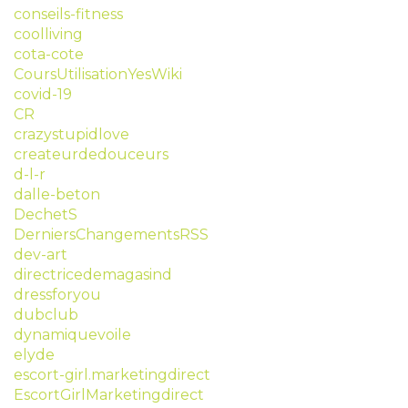
conseils-fitness
coolliving
cota-cote
CoursUtilisationYesWiki
covid-19
CR
crazystupidlove
createurdedouceurs
d-l-r
dalle-beton
DechetS
DerniersChangementsRSS
dev-art
directricedemagasind
dressforyou
dubclub
dynamiquevoile
elyde
escort-girl.marketingdirect
EscortGirlMarketingdirect