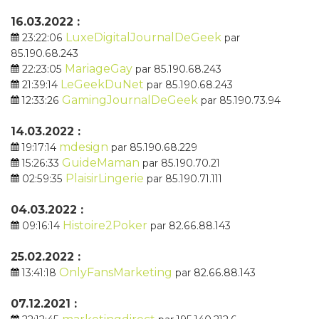
16.03.2022 :
LuxeDigitalJournalDeGeek
23:22:06
par
85.190.68.243
MariageGay
22:23:05
par 85.190.68.243
LeGeekDuNet
21:39:14
par 85.190.68.243
GamingJournalDeGeek
12:33:26
par 85.190.73.94
14.03.2022 :
mdesign
19:17:14
par 85.190.68.229
GuideMaman
15:26:33
par 85.190.70.21
PlaisirLingerie
02:59:35
par 85.190.71.111
04.03.2022 :
Histoire2Poker
09:16:14
par 82.66.88.143
25.02.2022 :
OnlyFansMarketing
13:41:18
par 82.66.88.143
07.12.2021 :