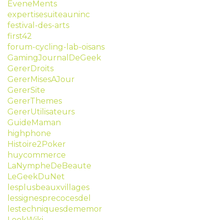
EveneMents
expertisesuiteauninc
festival-des-arts
first42
forum-cycling-lab-oisans
GamingJournalDeGeek
GererDroits
GererMisesAJour
GererSite
GererThemes
GererUtilisateurs
GuideMaman
highphone
Histoire2Poker
huycommerce
LaNympheDeBeaute
LeGeekDuNet
lesplusbeauxvillages
lessignesprecocesdel
lestechniquesdememor
LookWiki