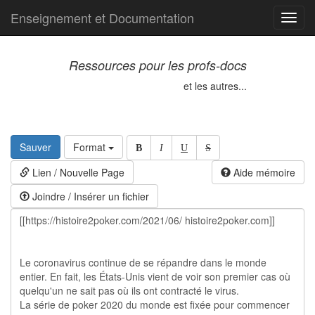
Enseignement et Documentation
Toggl
navig
Ressources pour les profs-docs
et les autres...
Sauver
Format
B
I
U
S
Lien / Nouvelle Page
Aide mémoire
Joindre / Insérer un fichier