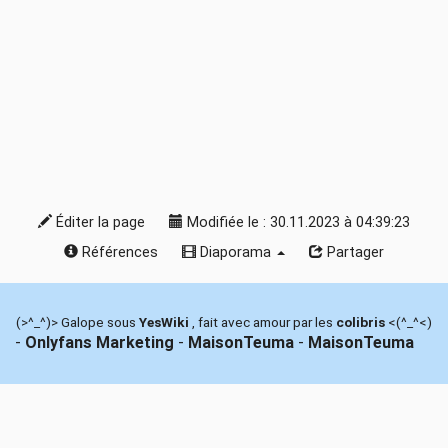
Éditer la page
Modifiée le : 30.11.2023 à 04:39:23
Références
Diaporama
Partager
(>^_^)> Galope sous
YesWiki
, fait avec amour par les
colibris
<(^_^<)
-
Onlyfans Marketing
-
MaisonTeuma
-
MaisonTeuma