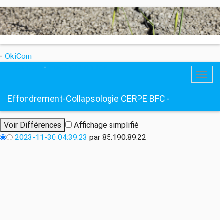
-
OkiCom
OkiCom
-
PasCherMontres
Togg
navig
Effondrement-Collapsologie CERPE BFC -
Affichage simplifié
2023-11-30 04:39:23
par 85.190.89.22