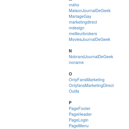
maho
MaisonJournalDeGeek
MariageGay
marketingdirect
mdesign
meilleurbrokers
MoviesJournalDeGeek
N
NobrandJournalDeGeek
noname
O
OnlyFansMarketing
OnlyfansMarketingDirect
Outils
P
PageFooter
PageHeader
PageLogin
PageMenu