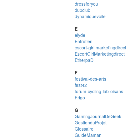
dressforyou
dubclub
dynamiquevoile
E
elyde
Entretien
escort-girl.marketingdirect
EscortGirlMarketingdirect
EtherpaD
F
festival-des-arts
first42
forum-cycling-lab-oisans
Frigo
G
GamingJournalDeGeek
GestionduProjet
Glossaire
GuideMaman