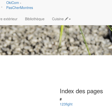
OkiCom
-
 -
PasCherMontres
e extérieur
Bibliothèque
Cuisine
Index des pages
#
123fight