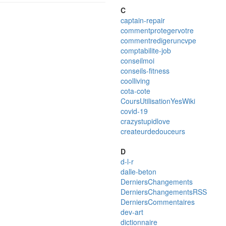
C
captain-repair
commentprotegervotre
commentredigeruncvpe
comptabilite-job
conseilmoi
conseils-fitness
coolliving
cota-cote
CoursUtilisationYesWiki
covid-19
crazystupidlove
createurdedouceurs
D
d-l-r
dalle-beton
DerniersChangements
DerniersChangementsRSS
DerniersCommentaires
dev-art
dictionnaire