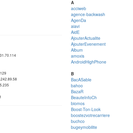
A
acciweb
agence-backwash
AgenDa
aiavi
AidE
AjouterActualite
AjouterEvenement
Album
231.70.114
amoxis
AndroidHighPhone
.129
B
.242.89.58
BacASable
45.235
bahoo
BazaR
1
BeauteInfoCh
biomos
Boost-Ton-Look
boostezvotrecarriere
buchco
bugeymobilite