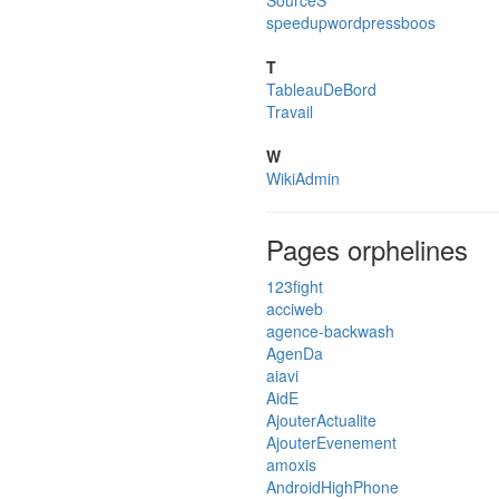
SourceS
speedupwordpressboos
T
TableauDeBord
Travail
W
WikiAdmin
Pages orphelines
123fight
acciweb
agence-backwash
AgenDa
aiavi
AidE
AjouterActualite
AjouterEvenement
amoxis
AndroidHighPhone