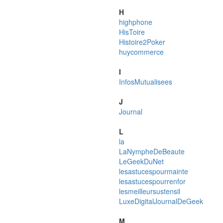
H
highphone
HisToire
Histoire2Poker
huycommerce
I
InfosMutualisees
J
Journal
L
la
LaNympheDeBeaute
LeGeekDuNet
lesastucespourmainte
lesastucespourrenfor
lesmeilleursustensil
LuxeDigitalJournalDeGeek
M