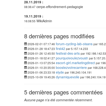
28.11.2019 :
cerpe-effondrement-pedagogie
08:36:47
19.11.2019 :
WikiAdmin
16:08:55
8 dernières pages modifiées
forum-cycling-lab-oisans
2026-02-01 07:17:46
par 165.
first42
2026-01-28 18:47:23
par 5.157.14.233
festival-des-arts
2026-01-26 12:45:50
par 192.186.142.53
pourquoivoulezvoustr
2026-01-18 02:41:27
par 5.157.20
escort-girl.marketingdirect
2026-01-13 07:25:54
par 196
boostezvotrecarriere
2026-01-10 20:35:00
par 168.228.
elyde
2026-01-06 23:33:18
par 196.240.104.191
dynamiquevoile
2025-10-09 19:45:26
par 196.240.104.19
5 dernières pages commentées
Aucune page n'a été commentée récemment.