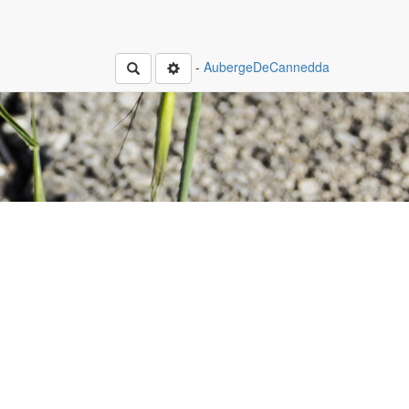
-
AubergeDeCannedda
Rechercher