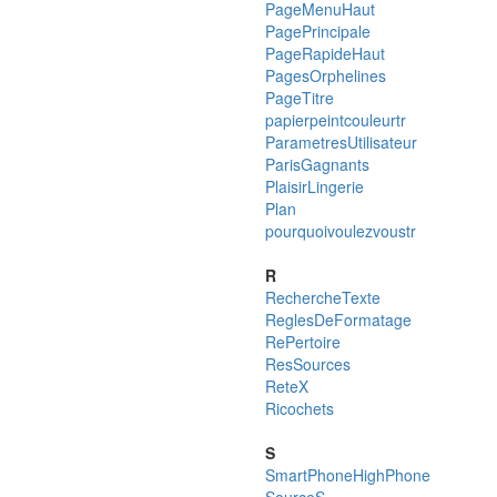
PageMenuHaut
PagePrincipale
PageRapideHaut
PagesOrphelines
PageTitre
papierpeintcouleurtr
ParametresUtilisateur
ParisGagnants
PlaisirLingerie
Plan
pourquoivoulezvoustr
R
RechercheTexte
ReglesDeFormatage
RePertoire
ResSources
ReteX
Ricochets
S
SmartPhoneHighPhone