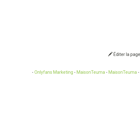
Éditer la pag
-
Onlyfans Marketing
-
MaisonTeuma
-
MaisonTeuma