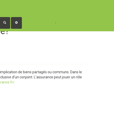
No-Name
Maho Lux
-
AubergeDeCannedda
RECHERCHER
ne?
 implication de biens partagés ou communs. Dans le
lusive d'un conjoint. L'assurance peut jouer un rôle
urance.fr/