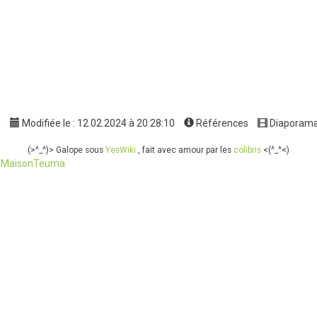
e
Modifiée le : 12.02.2024 à 20:28:10
Références
Diaporam
(>^_^)> Galope sous
YesWiki
, fait avec amour par les
colibris
<(^_^<)
-
MaisonTeuma