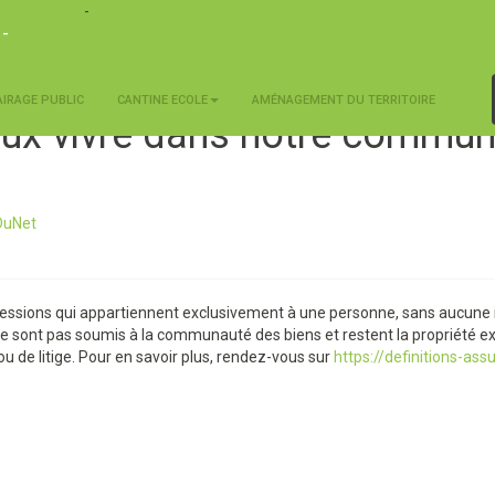
OkiCom
-
 -
PasCherMontres
AIRAGE PUBLIC
CANTINE ECOLE
AMÉNAGEMENT DU TERRITOIRE
x vivre dans notre commu
DuNet
sessions qui appartiennent exclusivement à une personne, sans aucune
e sont pas soumis à la communauté des biens et restent la propriété exc
ou de litige. Pour en savoir plus, rendez-vous sur
https://definitions-ass