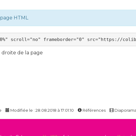
e page HTML
droite de la page
e
Modifiée le : 28.08.2018 à 17:01:10
Références
Diaporam