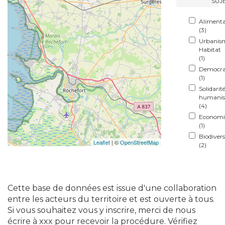
SUJ
Alimenta
(
3
)
Urbanis
Habitat
(
1
)
Democra
(
1
)
Solidarit
humani
(
4
)
Economi
(
1
)
Biodivers
Leaflet
| ©
OpenStreetMap
(
2
)
Cette base de données est issue d'une collaboration
entre les acteurs du territoire et est ouverte à tous.
Si vous souhaitez vous y inscrire, merci de nous
écrire à xxx pour recevoir la procédure. Vérifiez