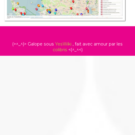
(>^_^)> Galope sous
YesWiki
, fait avec amour par les
colibris
<(^_^<)