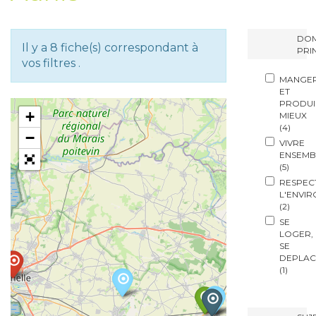
DOM
Il y a
8
fiche(s) correspondant à
PRI
vos filtres .
MANGE
ET
PRODUI
+
MIEUX
(
4
)
−
VIVRE
ENSEMB
(
5
)
RESPEC
L'ENVI
(
2
)
SE
LOGER,
SE
DEPLAC
(
1
)