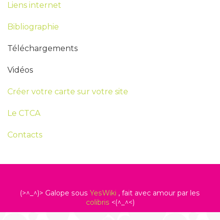
Liens internet
Bibliographie
Téléchargements
Vidéos
Créer votre carte sur votre site
Le CTCA
Contacts
(>^_^)> Galope sous
YesWiki
, fait avec amour par les
colibris
<(^_^<)