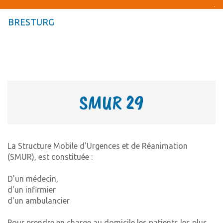
.
BRESTURG
Togg
navig
Togg
navig
SMUR 29
La Structure Mobile d'Urgences et de Réanimation
(SMUR), est constituée :
D'un médecin,
d'un infirmier
d'un ambulancier
Pour prendre en charge au domicile les patients les plus