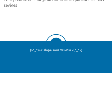
sevères
(>^_^)> Galope sous
YesWiki
<(^_^<)