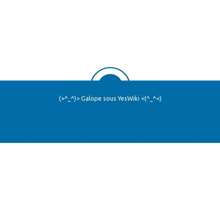
(>^_^)> Galope sous
YesWiki
<(^_^<)