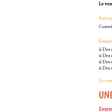
Le vend
Partici
Contri
Enquête
ü Des 
ü Des 
ü Des 
ü Des 
Le com
UNE
Ensemb