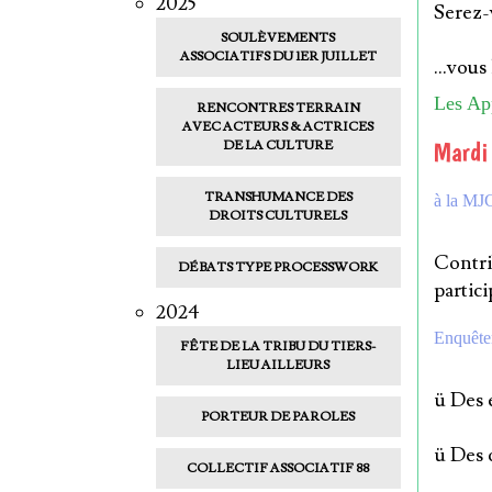
2025
Serez-
SOULÈVEMENTS
ASSOCIATIFS DU 1ER JUILLET
...vous
Les App
RENCONTRES TERRAIN
AVEC ACTEURS & ACTRICES
Mardi
DE LA CULTURE
TRANSHUMANCE DES
à la MJC
DROITS CULTURELS
Contri
DÉBATS TYPE PROCESSWORK
partici
2024
Enquêter
FÊTE DE LA TRIBU DU TIERS-
LIEU AILLEURS
ü Des 
PORTEUR DE PAROLES
ü Des 
COLLECTIF ASSOCIATIF 88