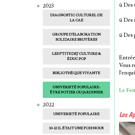
ü Des 
2023
DIAGNOSTIC CULTUREL DE
ü Des 
LA CAE
ü Des 
GROUPE D'ELABORATION
SOLIDAIRE BRUYÈRES
LES P'TITS DEJ' CULTURE &
Entrée 
ÉDUC POP
Vous r
l'enquê
BIBLIOTHÈQUE VIVANTE
UNIVERSITÉ POPULAIRE :
Le Fest
ÊTRE POTIER OU JARDINIER
2022
Les Ap
UNIVERSITÉ POPULAIRE
10-12 IL ÉTAIT UNE FOIS NOUS