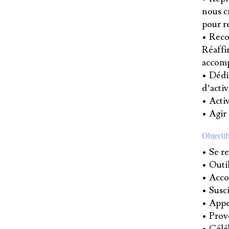
nous c
pour re
• Recon
Réaffir
accomp
• Dédi
d’activ
• Acti
• Agir 
Objectifs
• Se r
• Outil
• Acco
• Susci
• Appel
• Prov
• Célé