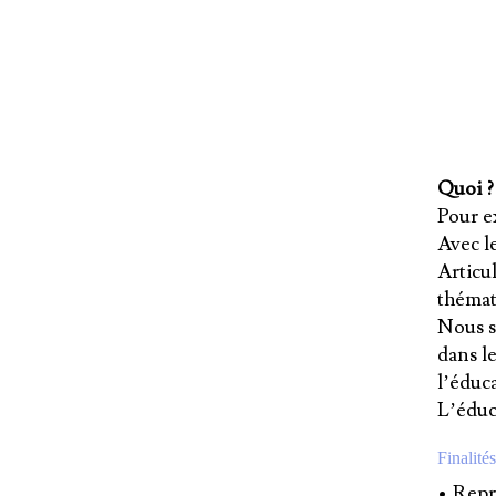
Quoi ?
Pour ex
Avec l
Articul
thémati
Nous s
dans le
l’éduca
L’éduc
Finalités
• Repre