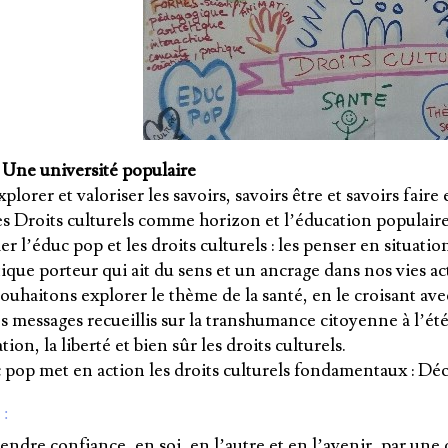
 Une université populaire
plorer et valoriser les savoirs, savoirs être et savoirs faire 
es Droits culturels comme horizon et l’éducation popula
er l’éduc pop et les droits culturels : les penser en situat
que porteur qui ait du sens et un ancrage dans nos vies act
ouhaitons explorer le thème de la santé, en le croisant ave
s messages recueillis sur la transhumance citoyenne à l’été 2
tion, la liberté et bien sûr les droits culturels.
 pop met en action les droits culturels fondamentaux : Décl
 :
ndre confiance, en soi, en l’autre et en l’avenir, par une 