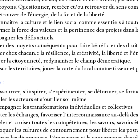
royons. Questionner, recréer et/ou retrouver du sens comm
trouver de l'énergie, de la foi et de la liberté.
naître la culture et le lien social comme essentiels à tou.t
mer la force des valeurs et la pertinence des projets dans 
agner les défis actuels.
er des moyens conséquents pour faire bénéficier des droits 
er chez chacun.e la résilience, la créativité, la liberté et l’
ver la citoyenneté, redynamiser le champ démocratique.
sur les territoires, jouer la carte du local comme tisseur 
 :
essourcer, s’inspirer, s’expérimenter, se déformer, se form
ler les acteurs et s’outiller soi-même
mpagner les transformations individuelles et collectives
ter les échanges, favoriser l’interconnaissance au-delà de
er et croiser toutes les compétences, les savoirs, savoirs êt
oquer les cultures de contournement pour libérer les post
brer les divergences, l’émergence et la convergence des id