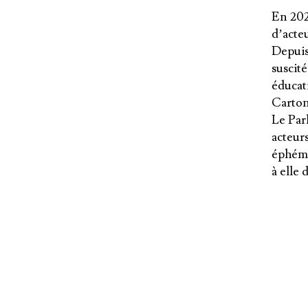
En 202
d’acteu
Depuis,
suscité
éducat
Carton
Le Par
acteur
éphémè
à elle