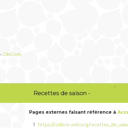
-
OkiCom
OkiCom
-
Recettes de saison -
PasCherMontr
Pages externes faisant référence à
Acc
1
https://colibris-wiki.org/recettes_de_sa