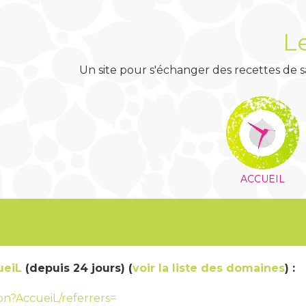
L
Un site pour s'échanger des recettes de sa
ACCUEIL
es
ueiL
(depuis 24 jours) (
voir la liste des domaines
) :
ison?AccueiL/referrers=