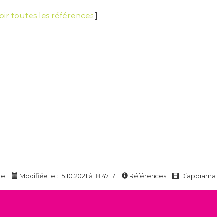
oir toutes les références
]
ge
Modifiée le : 15.10.2021 à 18:47:17
Références
Diaporama