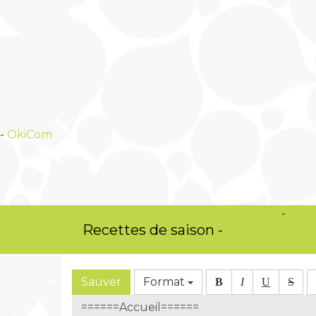
-
OkiCom
OkiCom
-
Recettes de saison -
PasCherMontr
Sauver
Format
B
I
U
S