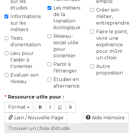
sur les
emploi
études
Les métiers
Créer son
de la
Informations
métier,
transition
sur les
entreprendre
écologique
métiers
Faire le point,
Réseau-
Tests
vivre une
social utile
d'orientation
expérience
pour
pour mûrir
Lieu pour
s'orienter
un choix
t'aider à
Partir à
t'orienter
Autre
l'étranger
proposition
Evaluer son
Etudier en
niveau
alternance
*
Ressource utile pour :
Format
B
I
U
S
Lien / Nouvelle Page
Aide mémoire