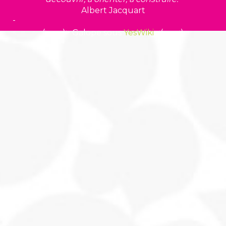
Albert Jacquart
-
(>^_^)> Galope sous
YesWiki
<(^_^<)