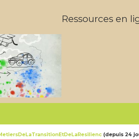
Ressources en li
MetiersDeLaTransitionEtDeLaResilienc
(depuis 24 jou