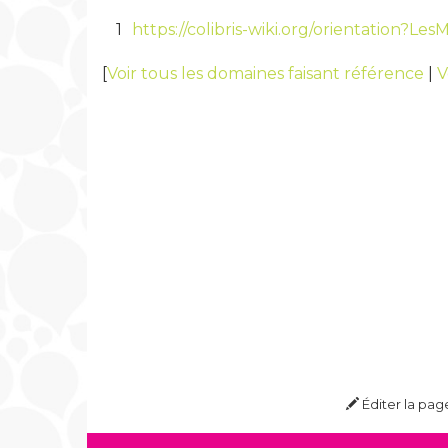
1
https://colibris-wiki.org/orientation?L
[
Voir tous les domaines faisant référence
|
V
Éditer la pag