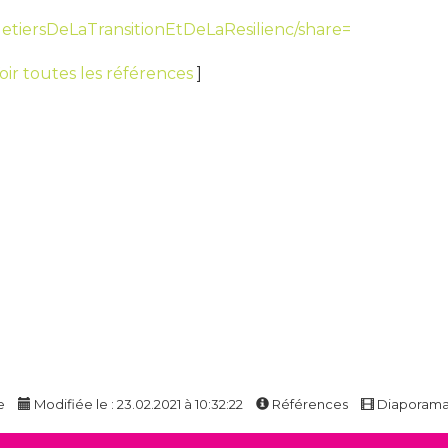
esMetiersDeLaTransitionEtDeLaResilienc/share=
oir toutes les références
]
e
Modifiée le : 23.02.2021 à 10:32:22
Références
Diaporam