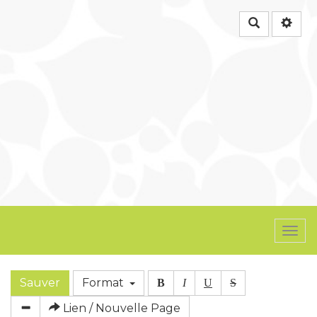
Rechercher
Togg
navi
Sauver
Format
B
I
U
S
Lien / Nouvelle Page