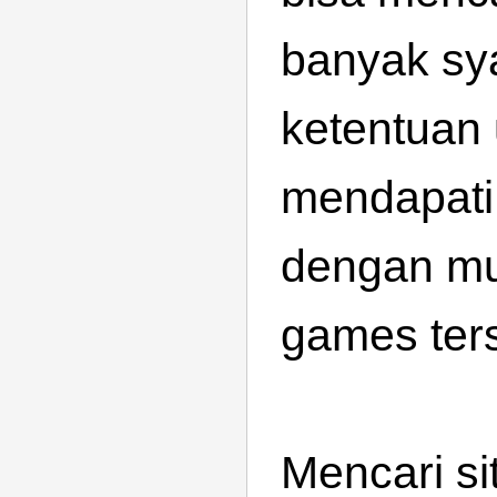
banyak sy
ketentuan 
mendapati
dengan m
games ter
Mencari si