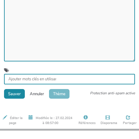
Protection anti-spam active
Sauver
Annuler
Thème
Éditer la
Modifiée le : 27.02.2024
page
à 08:57:00
Références
Diaporama
Partager