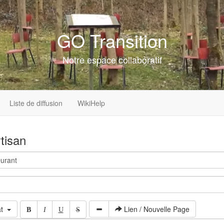
GO Transition
Notre espace collaboratif
Liste de diffusion
WikiHelp
rtisan
at
Lien / Nouvelle Page
B
I
U
S