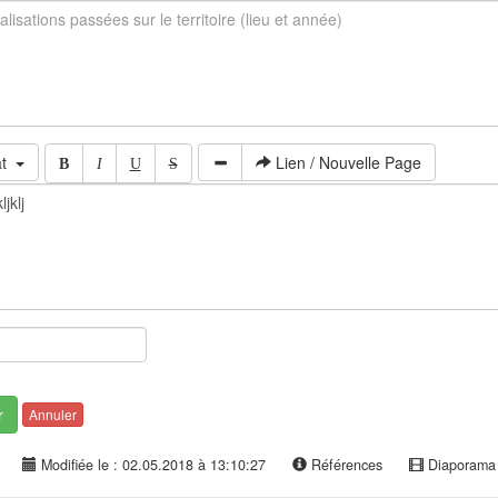
at
Lien / Nouvelle Page
B
I
U
S
r
Annuler
Modifiée le : 02.05.2018 à 13:10:27
Références
Diaporam