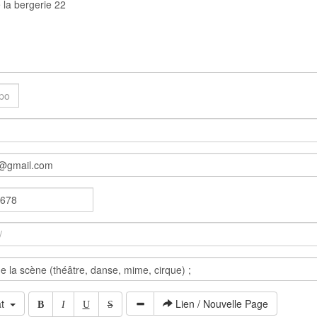
at
Lien / Nouvelle Page
B
I
U
S