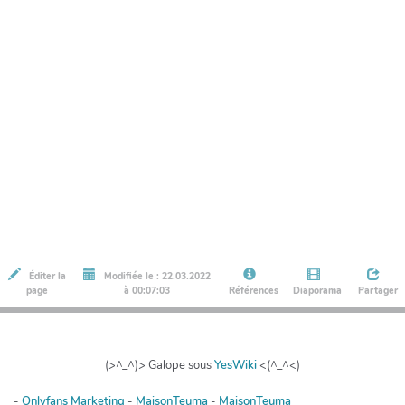
Éditer la
Modifiée le : 22.03.2022
page
à 00:07:03
Références
Diaporama
Partager
(>^_^)> Galope sous
YesWiki
<(^_^<)
-
Onlyfans Marketing
-
MaisonTeuma
-
MaisonTeuma