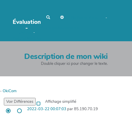
R
No Name
Maho Lux
-
Évaluation
e
c
-
AubergeDeCannedda
h
OkiCom
-
e
r
PasCherMontres
c
h
e
r
Description de mon wiki
Double cliquer ici pour changer le texte.
-
OkiCom
Affichage simplifié
2022-03-22 00:07:03
par 85.190.70.19