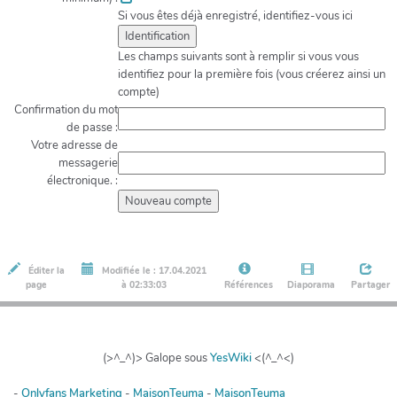
Si vous êtes déjà enregistré, identifiez-vous ici
Les champs suivants sont à remplir si vous vous
identifiez pour la première fois (vous créerez ainsi un
compte)
Confirmation du mot
de passe :
Votre adresse de
messagerie
électronique. :
Éditer la
Modifiée le : 17.04.2021
page
à 02:33:03
Références
Diaporama
Partager
(>^_^)> Galope sous
YesWiki
<(^_^<)
-
Onlyfans Marketing
-
MaisonTeuma
-
MaisonTeuma