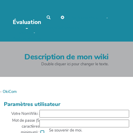
R
No Name
Maho Lux
-
Évaluation
e
c
-
AubergeDeCannedda
h
OkiCom
-
e
r
PasCherMontres
c
h
e
r
Description de mon wiki
Double cliquer ici pour changer le texte.
-
OkiCom
Paramètres utilisateur
Votre NomWiki :
Mot de passe (5
caractères
Se souvenir de moi.
minimum) :