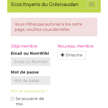
Ecocitoyens du Grésivaudan
Toggle
navigati
Vous n'êtes pas autorisé à lire cette
page, veuillez vous identifier.
Déjà membre
Nouveau membre
Email ou NomWiki
S'inscrire
Mot de passe
Mot de passe perdu ?
Se souvenir de
moi