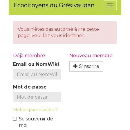
Ecocitoyens du Grésivaudan
Toggle
navigati
Vous n'êtes pas autorisé à lire cette
page, veuillez vous identifier.
Déjà membre
Nouveau membre
Email ou NomWiki
S'inscrire
Mot de passe
Mot de passe perdu ?
Se souvenir de
moi