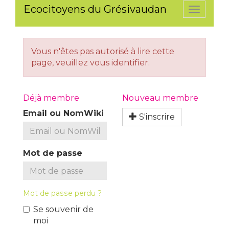
Ecocitoyens du Grésivaudan
Toggle
navigati
Vous n'êtes pas autorisé à lire cette
page, veuillez vous identifier.
Déjà membre
Nouveau membre
Email ou NomWiki
S'inscrire
Mot de passe
Mot de passe perdu ?
Se souvenir de
moi