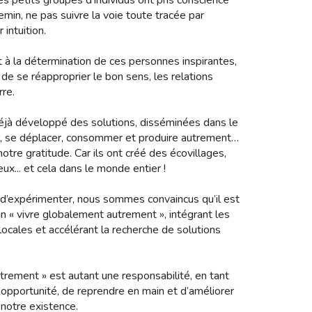
s petits groupes d’individus ont pris conscience
hemin, ne pas suivre la voie toute tracée par
 intuition.
t à la détermination de ces personnes inspirantes,
 de se réapproprier le bon sens, les relations
rre.
déjà développé des solutions, disséminées dans le
ir, se déplacer, consommer et produire autrement…
otre gratitude. Car ils ont créé des écovillages,
eux... et cela dans le monde entier !
e d’expérimenter, nous sommes convaincus qu’il est
un « vivre globalement autrement », intégrant les
 locales et accélérant la recherche de solutions
utrement » est autant une responsabilité, en tant
e opportunité, de reprendre en main et d’améliorer
 notre existence.