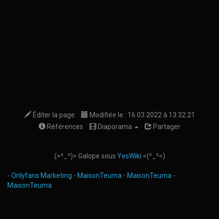
Éditer la page
Modifiée le : 16.03.2022 à 13:32:21
Références
Diaporama
Partager
(>^_^)> Galope sous
YesWiki
<(^_^<)
-
Onlyfans Marketing
-
MaisonTeuma
-
MaisonTeuma
-
MaisonTeuma