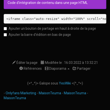
Code d'intégration de contenu dans une page HTML
Ajouter un bouton de partage en haut à droite de la page
Ajouter la barre d'édition en bas de page
Éditer la page
Modifiée le : 16.03.2022 à 13:32:21
Références
Diaporama
Partager
(>^_^)> Galope sous
YesWiki
<(^_^<)
-
Onlyfans Marketing
-
MaisonTeuma
-
MaisonTeuma
-
MaisonTeuma