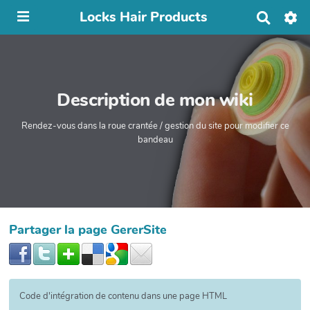
Locks Hair Products
R
e
c
h
e
r
Description de mon wiki
c
h
e
Rendez-vous dans la roue crantée / gestion du site pour modifier ce
r
bandeau
Partager la page GererSite
Code d'intégration de contenu dans une page HTML