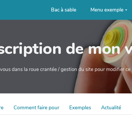
Bac à sable
Menu exemple
cription de mon 
ous dans la roue crantée / gestion du site pour modifier c
re
Comment faire pour
Exemples
Actualité