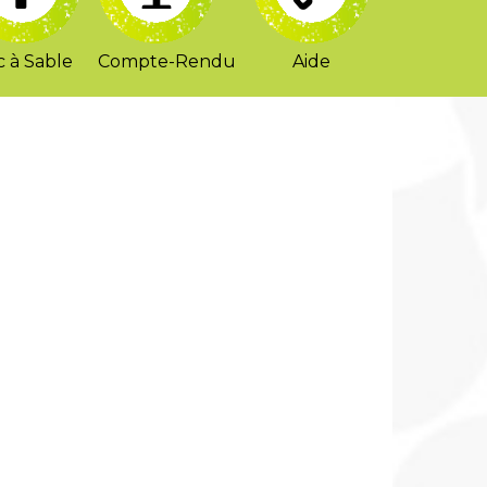
 à Sable
Compte-Rendu
Aide