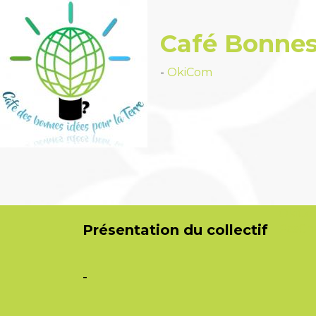
Café Bonnes 
-
OkiCom
OkiC
Présentation du collectif
PasCh
-