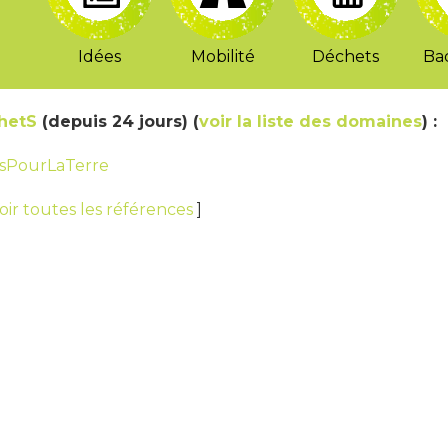
Idées
Mobilité
Déchets
Bac
hetS
(depuis 24 jours) (
voir la liste des domaines
) :
eesPourLaTerre
oir toutes les références
]