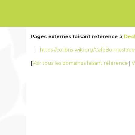
Pages externes faisant référence à
Dec
1
https://colibris-wiki.org/CafeBonnesId
[
Voir tous les domaines faisant référence
|
V