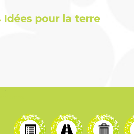
Idées pour la terre
om
-
erMontres