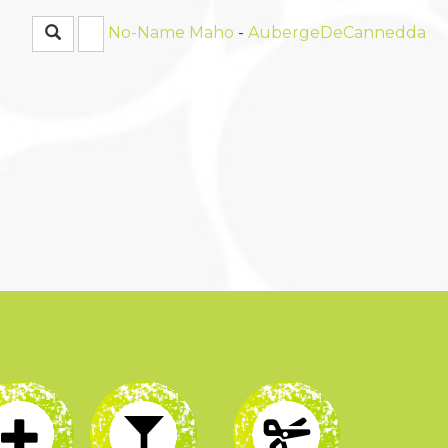
Rechercher
No-Name
Maho
-
AubergeDeCannedda