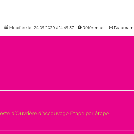
e
Modifiée le : 24.09.2020 à 14:49:37
Références
Diaporam
poste d’Ouvrière d’accouvage Étape par étape